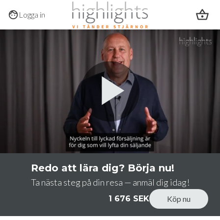
Hoppa till huvudinnehållet
Logga in
0:00
/
1:30
Redo att lära dig? Börja nu!
Ta nästa steg på din resa — anmäl dig idag!
1 676 SEK
Köp nu