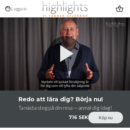
Hoppa till huvudinnehållet
Logga in
0:00
/
1:30
Redo att lära dig? Börja nu!
Ta nästa steg på din resa — anmäl dig idag!
716 SEK
Köp nu