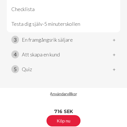
Checklista
Testa dig själv-5 minuterskollen
3
En framgångsrik säljare
+
4
Att skapa en kund
+
5
Quiz
+
Användarvillkor
716 SEK
Köp nu