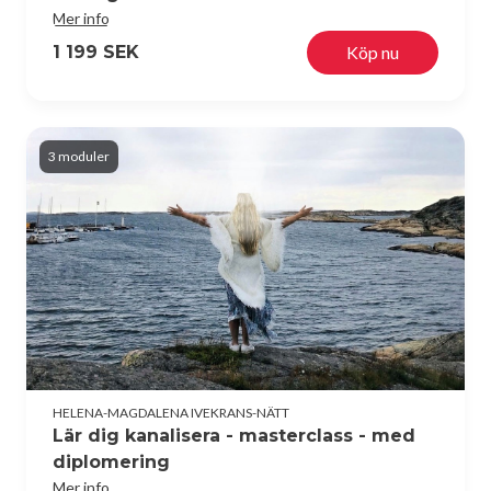
Mer info
1 199 SEK
Köp nu
3 moduler
HELENA-MAGDALENA IVEKRANS-NÄTT
Lär dig kanalisera - masterclass - med
diplomering
Mer info