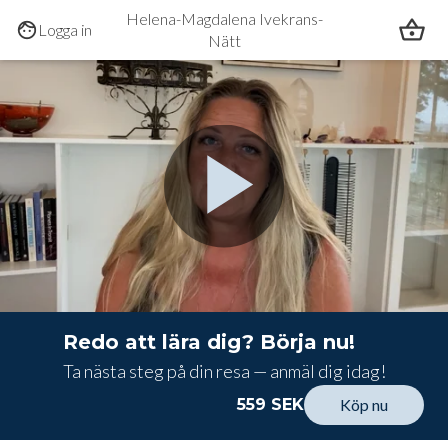
Hoppa till huvudinnehållet
Helena-Magdalena Ivekrans-
Logga in
Nätt
0:00
/
1:24
Redo att lära dig? Börja nu!
Ta nästa steg på din resa — anmäl dig idag!
559 SEK
Köp nu