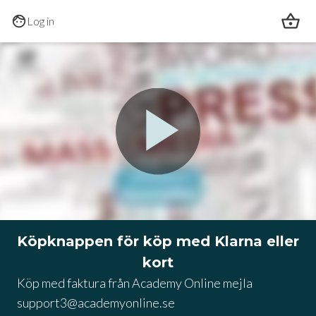
Skip to main content
Log in
0:00
/
1:25
Köpknappen för köp med Klarna eller
kort
Köp med faktura från Academy Online mejla 
support3@academyonline.se