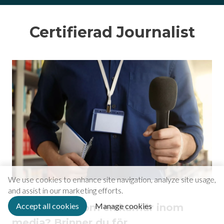
Certifierad Journalist
We use cookies to enhance site navigation, analyze site usage,
and assist in our marketing efforts.
Accept all cookies
Manage cookies
Drömmer du om en karriär inom
media? Brinner du för