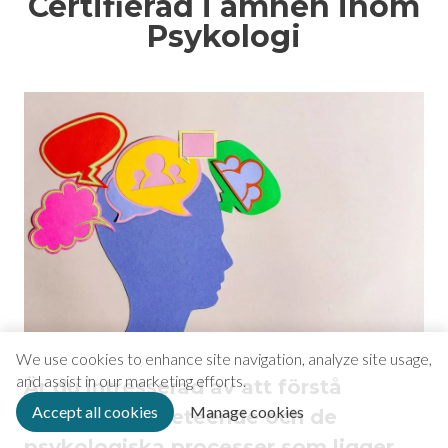
Certifierad i ämnen inom
Psykologi
We use cookies to enhance site navigation, analyze site usage,
and assist in our marketing efforts.
Är du intresserad av att förstå
Accept all cookies
Manage cookies
människans beteende och de
psykologiska processer som ligger