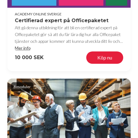
ACADEMY ONLINE SVERIGE
Certifierad expert på Officepaketet
Att gå denna utbildning för att bli en certifierad expert på
Officepaketet gör så att du får lära dig hur alla Officepaket
tjänster och appar kommer att kunna utveckla ditt liv och
ditt jobb. Med allt från att bli expert på Microsoft word och
Mer info
skriva och redigera texter till Microsoft Powerpoint och
10 000 SEK
Köp nu
göra expertpresentationer som företagare behöver. Du
blir också expert på Microsoft Excel och får kunskap hur
man gör kalkyler och scheman vilket företag går på knäna
för att hitta kvalificerade personer inom det området.
8 moduler