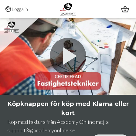
Hoppa till huvudinnehållet
Logga in
0:00
/
1:25
Köpknappen för köp med Klarna eller
kort
Köp med faktura från Academy Online mejla 
support3@academyonline.se