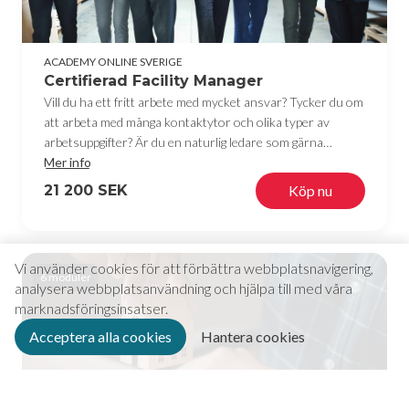
ACADEMY ONLINE SVERIGE
Certifierad Facility Manager
Vill du ha ett fritt arbete med mycket ansvar? Tycker du om
att arbeta med många kontaktytor och olika typer av
arbetsuppgifter? Är du en naturlig ledare som gärna
arbetar med coaching och service? Då är utbildningen
Mer info
certifierad Facility Manager något för dig! Utbildningen
21 200 SEK
Köp nu
kommer att ge dig en helhetssyn inom förvaltning och dess
beståndsdelar.
Vi använder cookies för att förbättra webbplatsnavigering,
6 moduler
analysera webbplatsanvändning och hjälpa till med våra
marknadsföringsinsatser.
Acceptera alla cookies
Hantera cookies