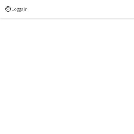
Hoppa till huvudinnehållet
Logga in